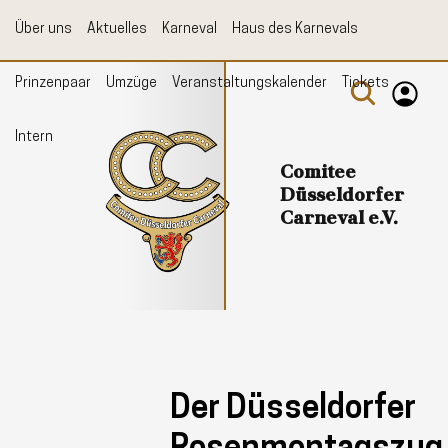
Über uns
Aktuelles
Karneval
Haus des Karnevals
Prinzenpaar
Umzüge
Veranstaltungskalender
Tickets
Log-In
Intern
Registrierung
Comitee
Düsseldorfer
Carneval e.V.
Der Düsseldorfer