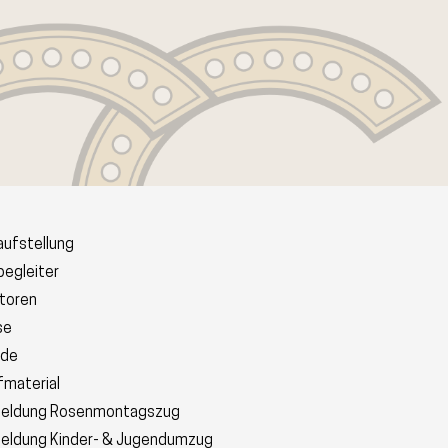
ufstellung
egleiter
toren
se
rde
material
eldung Rosenmontagszug
eldung Kinder- & Jugendumzug