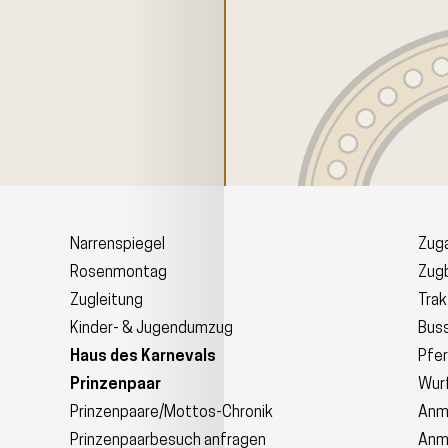
Narrenspiegel
Zuga
Rosenmontag
Zugb
Zugleitung
Trak
Kinder- & Jugendumzug
Bus
Haus des Karnevals
Pfe
Prinzenpaar
Wurf
Prinzenpaare/Mottos-Chronik
Anm
Prinzenpaarbesuch anfragen
Anm