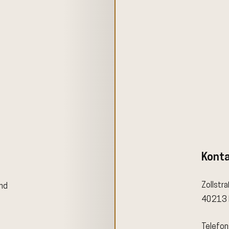
Kont
Zollstr
ind
40213 
Telefon