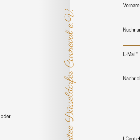
Vornam
Nachna
E-Mail*
Nachric
 oder
hCaptch