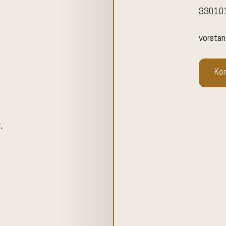
33010
vorsta
Ko
,