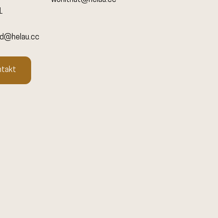
wohlthat@helau.cc
1
nd@helau.cc
ntakt