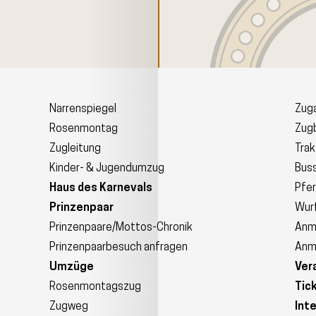
Narrenspiegel
Zuga
Rosenmontag
Zugb
Zugleitung
Trak
Kinder- & Jugendumzug
Bus
Haus des Karnevals
Pfe
Prinzenpaar
Wurf
Prinzenpaare/Mottos-Chronik
Anm
Prinzenpaarbesuch anfragen
Anm
Umzüge
Ver
Rosenmontagszug
Tic
Zugweg
Int