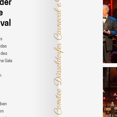
 der
e
val
es
 das
 des
he Gala
n
eben
em