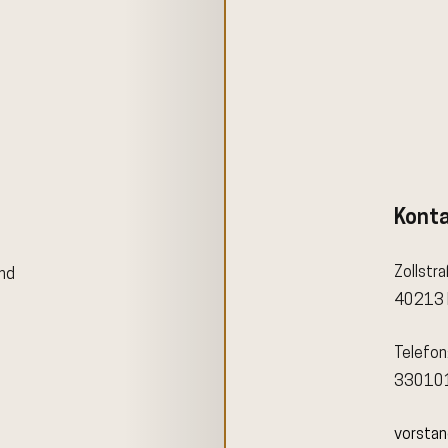
Kont
Zollstr
ind
40213 
Telefon
33010
vorsta