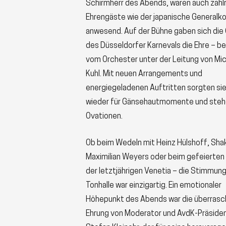
Schirmherr des Abends, waren auch zahl
Ehrengäste wie der japanische Generalko
anwesend. Auf der Bühne gaben sich die
des Düsseldorfer Karnevals die Ehre – be
vom Orchester unter der Leitung von Mi
Kuhl. Mit neuen Arrangements und
energiegeladenen Auftritten sorgten si
wieder für Gänsehautmomente und ste
Ovationen.
Ob beim Wedeln mit Heinz Hülshoff, Sha
Maximilian Weyers oder beim gefeierten 
der letztjährigen Venetia – die Stimmung
Tonhalle war einzigartig. Ein emotionaler
Höhepunkt des Abends war die überras
Ehrung von Moderator und AvdK-Präside