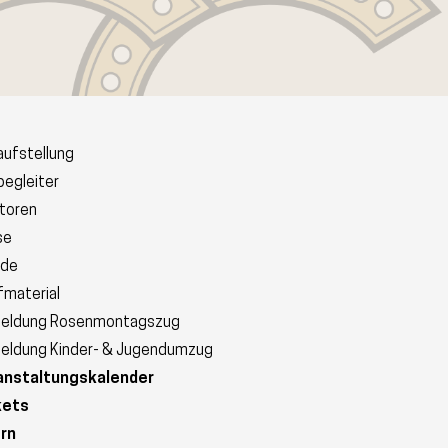
ufstellung
egleiter
toren
se
rde
material
eldung Rosenmontagszug
eldung Kinder- & Jugendumzug
anstaltungskalender
kets
ern