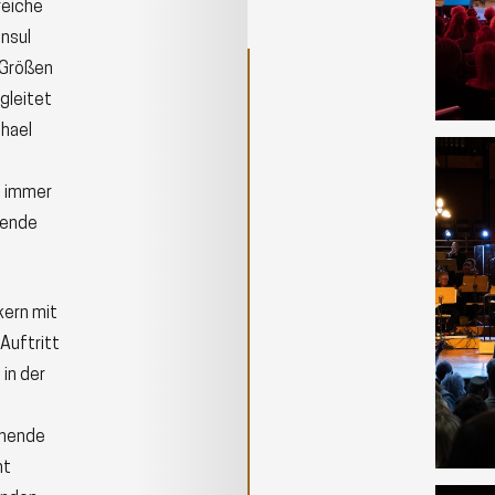
reiche
nsul
 Größen
gleitet
chael
e immer
hende
kern mit
Auftritt
 in der
chende
nt