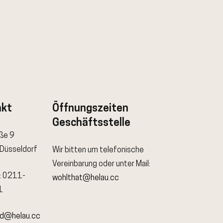
akt
Öffnungszeiten
Geschäftsstelle
aße 9
Düsseldorf
Wir bitten um telefonische
Vereinbarung oder unter Mail:
: 0211-
wohlthat@helau.cc
1
nd@helau.cc