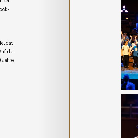
enden
ieck-
le, das
Auf die
 Jahre